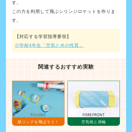
す。
この力を利用して飛ぶシリンジロケットを作りま
す。
【対応する学習指導要領】
小学校4年生「空気と水の性質」
関連するおすすめ実験
FULABO
FOREFRONT
紙リングを飛ばそう！
空気砲と渦輪