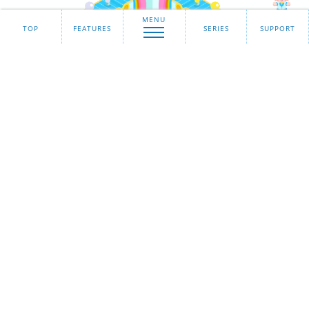
MENU
TOP
FEATURES
SERIES
SUPPORT
先生用動画
ギモン
ひらめき
?
!
が
になる理科実験
科学に失敗はありません
「次はどうすればできるかな？」
失敗は必ず次につながるから